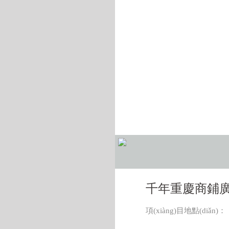
千年重慶商鋪廣場(
項(xiàng)目地點(diǎn)：