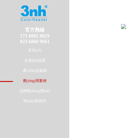
官方熱線
173 8882 8829
023 6860 9661
首頁(yè)
走進(jìn)冠源
產(chǎn)品集錦
應(yīng)用案例
品牌動(dòng)態(tài)
聯(lián)系我們